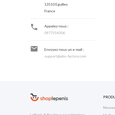
13510 Eguilles
France

Appelez-nous :
0977554306

Envoyez-nous un e-mail :
support@abo-factory.com
PRODU
Nouve
LePenis.fr Boutique pour Hommes