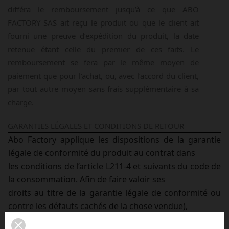
différa le remboursement jusqu’à ce que ABO
FACTORY SAS ait reçu le produit ou que le client ait
fourni une preuve d’expédition du produit, la date
retenue étant celle du premier de ces faits. Le
remboursement se fera par le même moyen de
paiement que pour l’achat, ou, avec l’accord du client,
par tout autre moyen sans frais supplémentaire à sa
charge.
GARANTIES LÉGALES ET CONDITIONS DE RETOUR
Abo Factory applique les dispositions de la garantie
légale de conformité du produit au contrat dans
les conditions de l’article L211-4 et suivants du code de
la consommation. Afin de faire valoir ses
droits au titre de la garantie légale de conformité ou
contre les défauts cachés de la chose vendue),
le client doit adresser sa réclamation à Abo Factory,