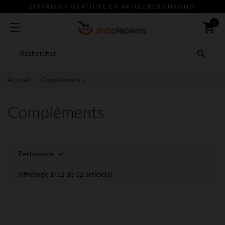
LIVRAISON GRATUITE EN 48 HEURES CHRONO
0
shopping_cart

Accueil
Compléments
Compléments
Pertinence

Affichage 1-12 de 12 article(s)