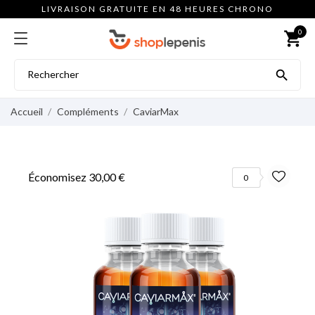
LIVRAISON GRATUITE EN 48 HEURES CHRONO
0
shopping_cart

Accueil
Compléments
CaviarMax
Économisez 30,00 €
0