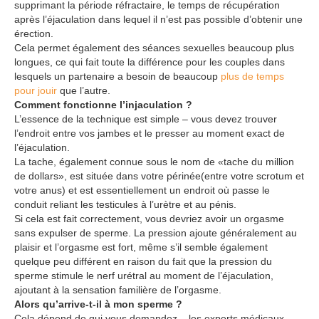
supprimant la période réfractaire, le temps de récupération
après l’éjaculation dans lequel il n’est pas possible d’obtenir une
érection.
Cela permet également des séances sexuelles beaucoup plus
longues, ce qui fait toute la différence pour les couples dans
lesquels un partenaire a besoin de beaucoup
plus de temps
pour jouir
que l’autre.
Comment fonctionne l’injaculation ?
L’essence de la technique est simple – vous devez trouver
l’endroit entre vos jambes et le presser au moment exact de
l’éjaculation.
La tache, également connue sous le nom de «tache du million
de dollars», est située dans votre périnée(entre votre scrotum et
votre anus) et est essentiellement un endroit où passe le
conduit reliant les testicules à l’urètre et au pénis.
Si cela est fait correctement, vous devriez avoir un orgasme
sans expulser de sperme. La pression ajoute généralement au
plaisir et l’orgasme est fort, même s’il semble également
quelque peu différent en raison du fait que la pression du
sperme stimule le nerf urétral au moment de l’éjaculation,
ajoutant à la sensation familière de l’orgasme.
Alors qu’arrive-t-il à mon sperme ?
Cela dépend de qui vous demandez – les experts médicaux