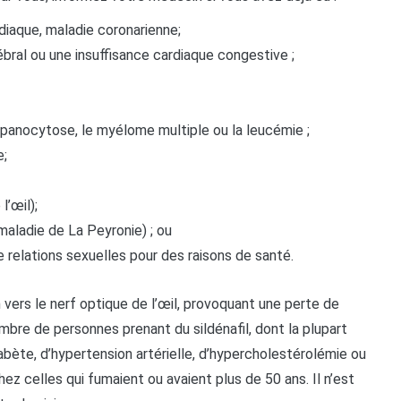
iaque, maladie coronarienne;
ébral ou une insuffisance cardiaque congestive ;
répanocytose, le myélome multiple ou la leucémie ;
e;
l’œil);
aladie de La Peyronie) ; ou
e relations sexuelles pour des raisons de santé.
 vers le nerf optique de l’œil, provoquant une perte de
ombre de personnes prenant du sildénafil, dont la plupart
bète, d’hypertension artérielle, d’hypercholestérolémie ou
ez celles qui fumaient ou avaient plus de 50 ans. Il n’est