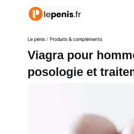
Aller
au
contenu
Le pénis
/
Produits & compléments
Viagra pour homme 
posologie et trait